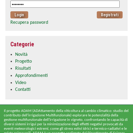
Recupera password
Categorie
Novità
Progetto
Risultati
Approfondimenti
Video
Contatti
Il progetto ADAM (ADAttamento della viticoltura al cambio climatico: studio del
contributo dell’irrigazione Multifunzionale) esplorare le potenzialità della
gestione multifunzionale dell’irrigazione in vigneto, confrontando le capacità di
diversi sistemi irrigui per la minimizzazione degli effetti negativi provocati da
eventi meteorologici estremi, come gli stress estivi idrici e termico-radiativi e le