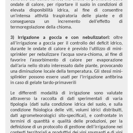
ondate di calore, per riportare il suolo in condizioni di
elevata disponibilità idrica, al fine di consentire
un’intensa attività traspiratoria delle piante e di
conseguenza un incremento dell’effetto di
termoregolazione della chioma.
3) irrigazione a goccia e con nebulizzatori:
oltre
all’irrigazione a goccia per il controllo del deficit idrico,
durante le ondate di calore è previsto l’utilizzo di mini-
sprinkler per nebulizzare l’acqua sovra-chioma, al fine di
favorire l’assorbimento di calore per evaporazione
dall’aria nello strato interessato dalle piante, provocando
una diminuzione locale della temperatura. Gli stessi mini-
splinkler possono essere usati per l’irrigazione antibrina
in caso di gelate tardo-primaverili
Le differenti modalità di irrigazione sono valutate
attraverso la raccolta di dati sperimentali di varia
tipologia (dati sulla condizione idrica del suolo, e sulla
condizione fisiologica delle viti, volumi idrici distribuiti,
dati agrometeorologici sito-specificai), e confrontate in
termini di quantità e qualità delle produzioni, per la
definizione di un protocollo di gestione dell’irrigazione nei
contesti territoriali e produttivi dei vini spumanti e di vini