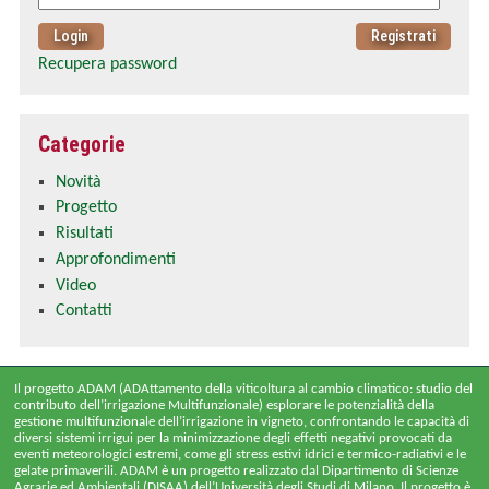
Recupera password
Categorie
Novità
Progetto
Risultati
Approfondimenti
Video
Contatti
Il progetto ADAM (ADAttamento della viticoltura al cambio climatico: studio del
contributo dell’irrigazione Multifunzionale) esplorare le potenzialità della
gestione multifunzionale dell’irrigazione in vigneto, confrontando le capacità di
diversi sistemi irrigui per la minimizzazione degli effetti negativi provocati da
eventi meteorologici estremi, come gli stress estivi idrici e termico-radiativi e le
gelate primaverili. ADAM è un progetto realizzato dal Dipartimento di Scienze
Agrarie ed Ambientali (DISAA) dell’Università degli Studi di Milano. Il progetto è